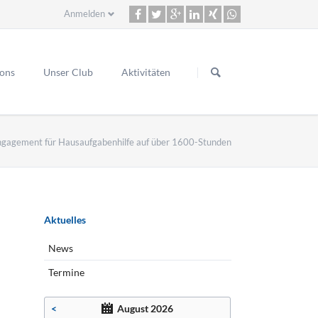
Anmelden
Navigation
überspringen
ions
Unser Club
Aktivitäten
ngagement für Hausaufgabenhilfe auf über 1600-Stunden
lasse 2000
ons Art
Navigation
Aktuelles
überspringen
nmeldung Rhein-Neckar Cup 2024
News
Termine
<
August 2026