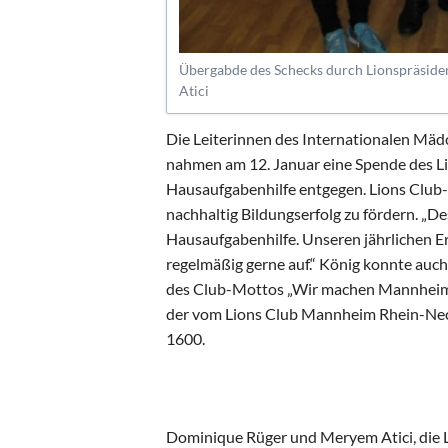
Übergabde des Schecks durch Lionspräside
Atici
Die Leiterinnen des Internationalen Mä
nahmen am 12. Januar eine Spende des L
Hausaufgabenhilfe entgegen. Lions Club-Pr
nachhaltig Bildungserfolg zu fördern. „De
Hausaufgabenhilfe. Unseren jährlichen
regelmäßig gerne auf.“ König konnte auc
des Club-Mottos „Wir machen Mannheimer 
der vom Lions Club Mannheim Rhein-Neck
1600.
Dominique Rüger und Meryem Atici, die L