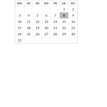
NTAG
ENSTAG
TTWOCH
NNERSTAG
EITAG
MSTAG
NNTAG
MO
DI
MI
DO
FR
SA
SO
1
2
3
4
5
6
7
8
9
10
11
12
13
14
15
16
17
18
19
20
21
22
23
24
25
26
27
28
29
30
31