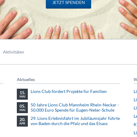
JETZT SPENDEN
Aktivitäten
Aktuelles
W
Lions Club fördert Projekte für Familien
L
15.
MAI
L
50 Jahre Lions Club Mannheim Rhein-Neckar -
05.
L
50.000 Euro Spende für Eugen-Neter-Schule
MAI
L
29. Lions Erlebnisfahrt im Jubiläumsjahr führte
20.
von Baden durch die Pfalz und das Elsass
APR
K
L