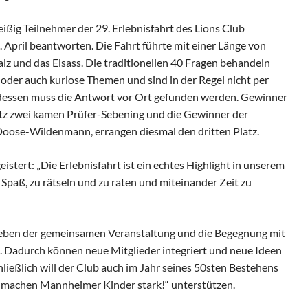
ißig Teilnehmer der 29. Erlebnisfahrt des Lions Club
pril beantworten. Die Fahrt führte mit einer Länge von
lz und das Elsass. Die traditionellen 40 Fragen behandeln
he oder auch kuriose Themen und sind in der Regel nicht per
tdessen muss die Antwort vor Ort gefunden werden. Gewinner
tz zwei kamen Prüfer-Sebening und die Gewinner der
Doose-Wildenmann, errangen diesmal den dritten Platz.
istert: „Die Erlebnisfahrt ist ein echtes Highlight in unserem
 Spaß, zu rätseln und zu raten und miteinander Zeit zu
rleben der gemeinsamen Veranstaltung und die Begegnung mit
 Dadurch können neue Mitglieder integriert und neue Ideen
ließlich will der Club auch im Jahr seines 50sten Bestehens
 machen Mannheimer Kinder stark!“ unterstützen.