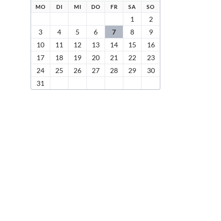
NTAG
ENSTAG
TTWOCH
NNERSTAG
EITAG
MSTAG
NNTAG
MO
DI
MI
DO
FR
SA
SO
1
2
3
4
5
6
7
8
9
10
11
12
13
14
15
16
17
18
19
20
21
22
23
24
25
26
27
28
29
30
31