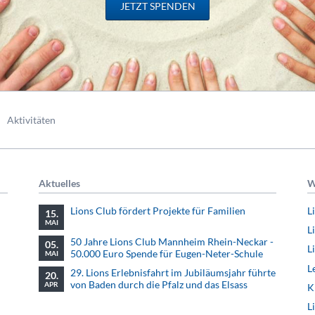
JETZT SPENDEN
Aktivitäten
Aktuelles
W
Lions Club fördert Projekte für Familien
L
15.
MAI
L
50 Jahre Lions Club Mannheim Rhein-Neckar -
05.
L
50.000 Euro Spende für Eugen-Neter-Schule
MAI
L
29. Lions Erlebnisfahrt im Jubiläumsjahr führte
20.
von Baden durch die Pfalz und das Elsass
APR
K
L