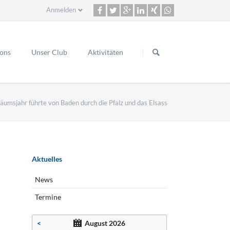
Anmelden
Navigation
überspringen
ions
Unser Club
Aktivitäten
iläumsjahr führte von Baden durch die Pfalz und das Elsass
lasse 2000
ons Art
Navigation
Aktuelles
überspringen
nmeldung Rhein-Neckar Cup 2024
News
Termine
<
August 2026